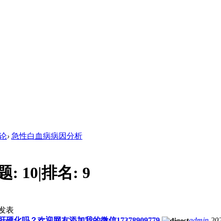
论
›
急性白血病病因分析
题:
10
|
排名:
9
发表
化吗？欢迎网友添加我的微信17378909779
admin
20