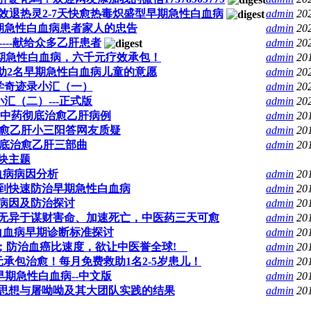
速效退热灵2-7天快愈热毒炽盛型早期急性白血病
admin
20
早期急性白血病患者家人的忠告
admin
20
---献给众多乙肝患者
admin
20
早期急性白血病，六千元疗效承包！
admin
20
助2名早期急性白血病儿童的意愿
admin
20
学奇迹录小汇（一）
admin
20
小汇（二）---正式版
admin
20
72天中药彻底治愈乙肝病例
admin
20
愈乙肝小三阳答网友质疑
admin
20
底治愈乙肝三部曲
admin
20
块主题
血病病因分析
admin
20
烧到快速防治早期急性白血病
admin
20
病因及防治探讨
admin
20
无异于谋财害命、加速死亡，中医药三天可愈
admin
20
白血病早期诊断标准探讨
admin
20
；防治血癌比速度，欲让中医誉全球!
admin
20
元承包治愈！每月免费救助1名2-5岁患儿！
admin
20
早期急性白血病--中文版
admin
20
思想与屠呦呦及其大团队实践的结果
admin
20