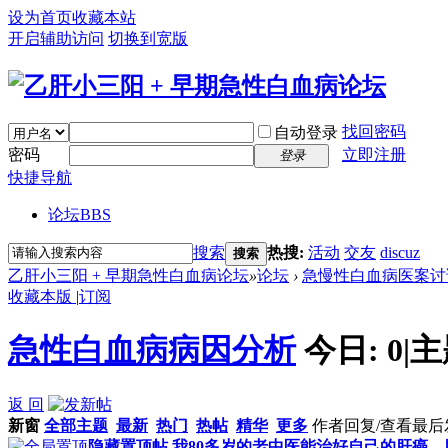
设为首页
收藏本站
开启辅助访问
切换到宽版
找回密码
自动登录
密码
立即注册
登录
快捷导航
论坛
BBS
搜索
热搜:
活动
交友
discuz
搜索
乙肝小三阳 + 早期急性白血病论坛
»
论坛
›
急慢性白血病医案讨
收藏本版
|
订阅
急性白血病病因分析
今日:
0
|
主
返 回
新窗
全部主题
最新
热门
热帖
精华
更多
作者
回复/查看
最后
隐藏置顶帖
我80多岁的老中医能治好自己的肝癌、肝硬