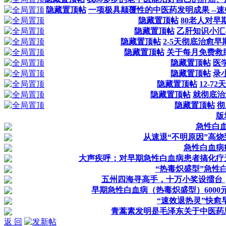
隐藏置顶帖
一项极具颠覆性的中医药发明成果 --
隐藏置顶帖
80老人对
隐藏置顶帖
乙肝知识小汇-
隐藏置顶帖
2-5天彻底治愈
隐藏置顶帖
关于每月免费救
隐藏置顶帖
医
隐藏置顶帖
录
隐藏置顶帖
12-
隐藏置顶帖
就彻底治
隐藏置顶帖
彻
版
急性白
从速退“不明原因”高
急性白血病
大声疾呼：对早期急性白血病患者搞化疗
“热毒炽盛型”急性
五州四海寻高手，十万小奖设擂台
早期急性白血病（热毒炽盛型）6000
“速效退热灵”快愈
青蒿素发明是毛泽东关于中医药
返 回