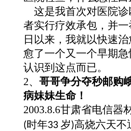
这是我首次对医院诊
者实行疗效承包，并一
日以来，我就以快速治
愈了一个又一个早期急
认识到这点而
2、
哥哥争分夺秒邮购
病妹妹生命！
2003.8.6
甘肃省电信器
时年
岁
高烧六天不
(
33
)