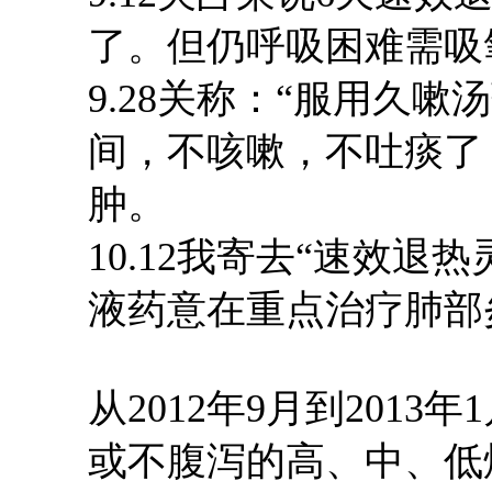
了
。
但仍
呼吸困难需吸
9.28关称：“服用久嗽
间，不咳嗽，不吐痰
了
肿
。
10.12
我
寄去
“速效退热
液
药
意在
重点治疗肺部
从
2012年9月到201
或不腹泻的高、中、低