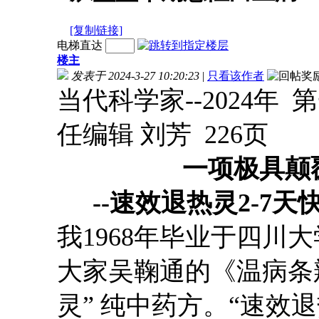
[复制链接]
电梯直达
楼主
发表于 2024-3-27 10:20:23
|
只看该作者
当代科学家
--2024
任编辑 刘芳 226页
一
项极具颠
--
速效退热灵
2-7天
我1968年毕业于四川
大家吴鞠通的《温病条辨
灵” 纯中药方。“速效