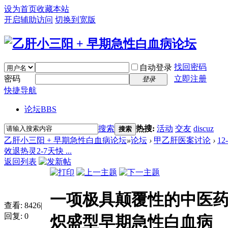
设为首页
收藏本站
开启辅助访问
切换到宽版
找回密码
自动登录
密码
立即注册
登录
快捷导航
论坛
BBS
搜索
热搜:
活动
交友
discuz
搜索
乙肝小三阳 + 早期急性白血病论坛
»
论坛
›
甲乙肝医案讨论
›
1
效退热灵2-7天快 ...
返回列表
一项极具颠覆性的中医药发
查看:
8426
|
回复:
0
炽盛型早期急性白血病