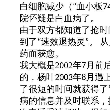
白细胞减少（
血小板
“
7
院怀疑是白血病了。
由于双方都知道了抢时
到了
速效退热灵
。 
“
”
药
而
获愈
。
我大概是
2002
年
月前
7
的，杨叶
年
月遇
2003
8
了很短的时间就获得了
病的信息
并及时联系
，