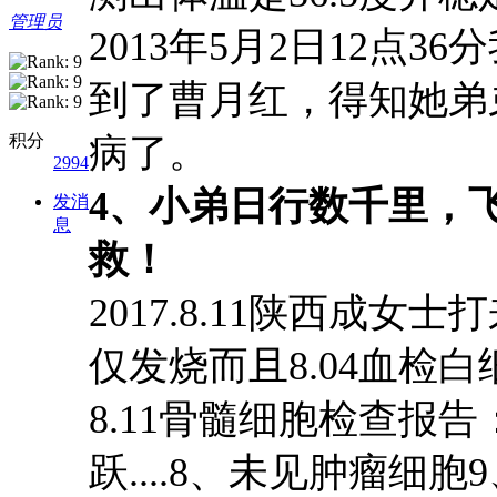
管理员
2013
年
5
月
2
日
12
点
36
分
到了曹月红，得知她弟
积分
病了。
2994
4、
小弟日行数千里，
发消
息
救！
2017.8.11
陕西
成
女士打
仅发烧而且
8.04
血检白
8.11
骨髓细胞检查报告
跃
....8
、未见肿瘤细胞
9