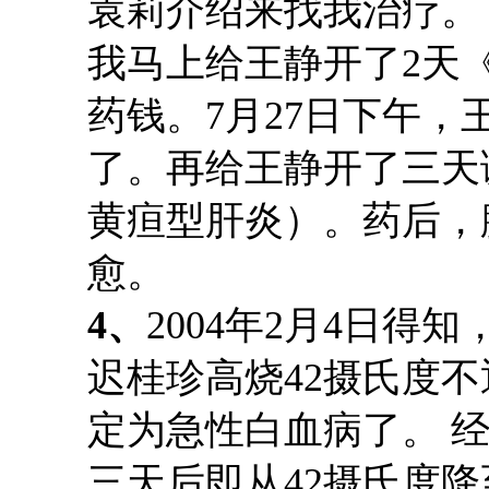
袁莉
介绍来找我治疗。
我马上给王静开了
2天
药钱。7月27日下午，
了。再给王静开了三天
黄疸型肝炎）。
药
后，
愈。
4
、
2004年2月4日得知
迟桂珍高烧42摄氏度
定为急性白血病了。
经
三天后即从
42摄氏度