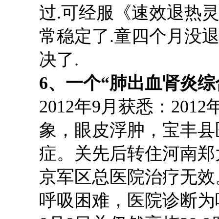
过.可经服《速效退热灵
常稳定了.童四个月没退
决了.
6、
一个
“肺出血肾炎综
2012年9月获悉：201
象，眼皮浮肿，宝丰县
症
。
关先后
转
住
河南郑
京军区总医院治疗
无效
呼吸困难，医院诊断为