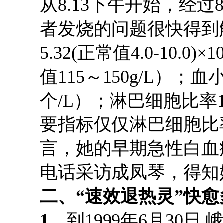
从
8.13
下午开始，经过
者发烧的问题
很快得到
5.32(
正常值
4.0-10.0)×1
值
115
～
150g/L
）
；
血
个
/L
）
；
淋巴细胞比率
要指标仅仅淋巴细胞比
言，她的早期急性白血
电话采访成凤琴，得知
二、
“
速效退热灵
”
快愈
1
、
到
1999年6月30日