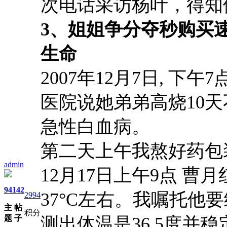
次电话采访杨叶，得知
3、
姐姐争分夺秒购买
生命
2007
年
12
月
7
日
,
下午
7
医院说她弟弟高烧
10
天
急性白血病。
第二天上午我熬好药包
admin
12
月
17
日上午
9
点 曹
94
142
37
°
C
左右。我嘱托他要
2994
主
帖
积分
题
子
测出体温是
36.5
度并稳