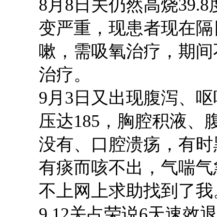
8月8日
关仍然
高烧
39.8
变严重，现患者现在隔
嗽，需吸氧治疗，期间
治疗。
9月3日又出现腹泻
、
呕
压
达
185
，胸腔积液
、
没有
、
口腔溃疡，有
时
有痰而咳不出
，
气喘气
不上网上求助
找到了我
9.12关占荣说6天
速效