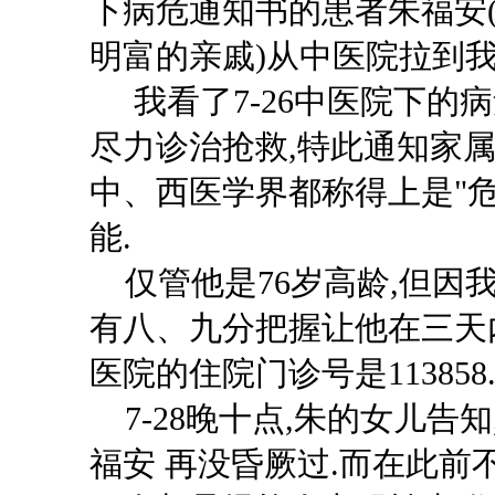
下病危通知书的患者朱福安(
明富的亲戚)从中医院拉到我
我看了
7-26中医院下的
尽力诊治抢救,特此通知家属..
中、西医学界都称得上是"危
能.
仅管他是
76岁高龄,但
有八、九分把握让他在三天内
医院的住院门诊号是113858
7-28晚十点,朱的女儿告
福安 再没昏厥过.而在此前