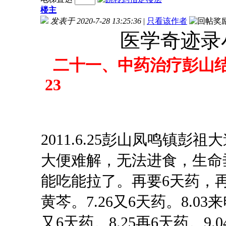
楼主
发表于 2020-7-28 13:25:36
|
只看该作者
医学奇迹录小
二十一、中药治疗彭山
23
2011.6.25彭山凤鸣镇
大便难解，无法进食
，生命
能吃能拉了。再要6天药，再处方
黄芩。7.26又6天药。8.0
又6天药。8.25再6天药。9