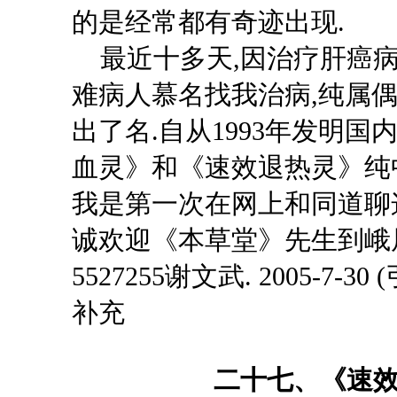
的是经常都有奇迹出现.
最近十多天
,因治疗肝癌
难病人慕名找我治病,纯属偶
出了名.自从1993年发明
血灵》和《速效退热灵》纯
我是第一次在网上和同道聊这
诚欢迎《本草堂》先生到峨
5527255谢文武. 2005-7
补充
二十
七、
《速