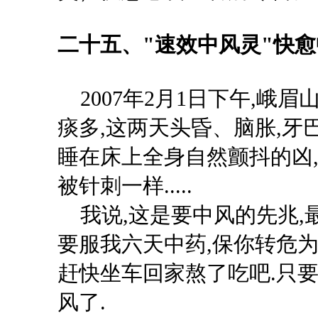
二十五、
"速效中风灵"快
2007年2月1日下午,峨眉山
痰多,这两天头昏、脑胀,牙
睡在床上全身自然颤抖的凶,
被针刺一样.....
我说
,这是要中风的先兆
要服我六天中药,保你转危为
赶快坐车回家熬了吃吧.只要
风了.