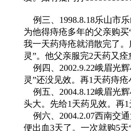
例三、1998.8.18乐
为他得痔疮多年的父亲购买“
我一天药痔疮就消散完了。
灵”
。他父亲服完
2天药
例四、
2002.9.22峨
灵”
还没见效。再
1天药痔疮
例五、2004.8.12峨眉
头大。先给1天药见效。再
例六
、2004.2.07西南交
便出血3天了。一次就购5天