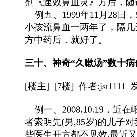
剂《速效鼻血灵》方后，随
例五
、1999年11月28
小孩流鼻血一两年了，隔几
方中药后，就好了。
三十、神奇
“
久嗽汤
”
数十病
[楼主] [7楼] 作者:jst11
例一
、
2008.10.1
者索明先(男,85岁)的儿子
些医生开方都不见效.最近