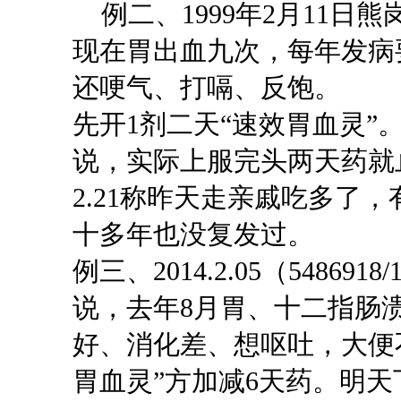
例二、1999年2月11
日熊
现在胃出血九次，每年发病
还哽气、打嗝、反饱。
先开
1剂二天“速效胃血灵”
说，实际上服完头两天药就
2.21称昨天走亲戚吃多了
十多年也没复发过。
例三、2014.2.05（5486918/1
说，去年8月胃、十二指肠
好、消化差、想呕吐，大便
胃血灵”
方加减
6天药。明