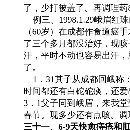
了，少打被盖了。再调理药
例三、1998.1.29峨
（60岁）在成都作食道癌
了三个多月都没治好，现咳
汗，平时不动也容易出汗，
了。
1．31其子从成都回峨称
时间都还有白砣砣痰，还爱
3．1父子同到峨眉，来我
春节。现多少还有点咳。调
三十一、
6-9天快愈痔疮和