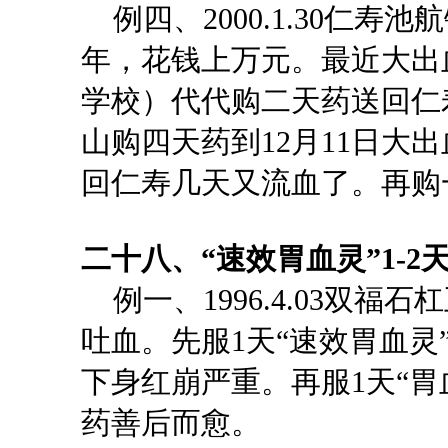
例四、
2000.1.30仁
年，花钱上万元。最近大出
学校）代代购二天药送回仁
山购四天药到12月11日大出血
回仁寿几天又流血了。
二十八、
“
速效胃血灵
”1
-
例一、
1996.4.03双
吐血。先服1天“速效胃血灵
下身红崩严重。
再服
1天“胃血
药善后而愈。