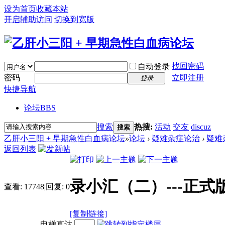
设为首页
收藏本站
开启辅助访问
切换到宽版
找回密码
自动登录
密码
立即注册
登录
快捷导航
论坛
BBS
搜索
热搜:
活动
交友
discuz
搜索
乙肝小三阳 + 早期急性白血病论坛
»
论坛
›
疑难杂症论治
›
疑难
返回列表
录小汇（二）---正式
查看:
17748
|
回复:
0
[复制链接]
电梯直达