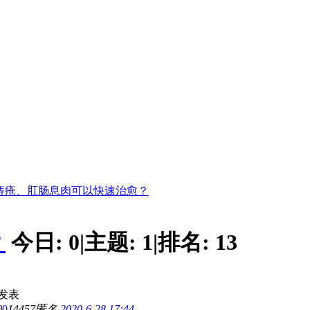
痔疮、肛肠息肉可以快速治愈？
？
今日:
0
|
主题:
1
|
排名:
13
发表
0
0
14457
匿名
2020-6-28 17:44