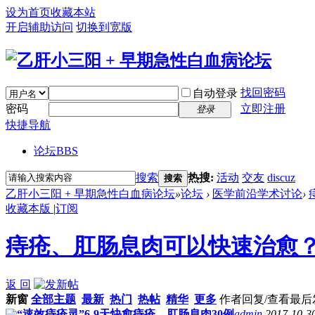
设为首页
收藏本站
开启辅助访问
切换到宽版
找回密码
自动登录
密码
立即注册
登录
快捷导航
论坛
BBS
搜索
热搜:
活动
交友
discuz
搜索
乙肝小三阳 + 早期急性白血病论坛
»
论坛
›
医学前沿学术讨论
›
收藏本版
|
订阅
痔疮、肛肠息肉可以快速治愈
返 回
新窗
全部主题
最新
热门
热帖
精华
更多
作者
回复/查看
最后
“速效痔疮灵”6-9天快愈痔疮、肛肠息肉30例
admin
2017-10-3