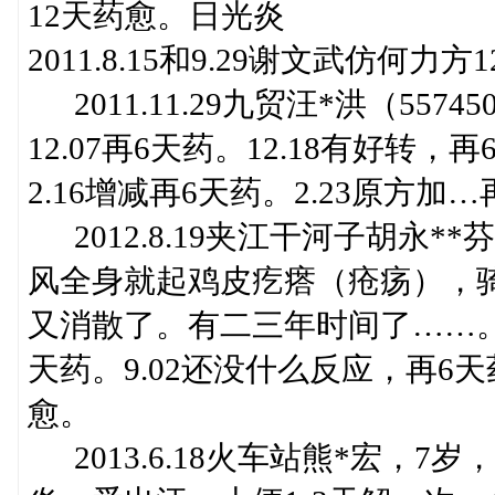
12天药愈。日光炎
2011.8.15和9.29谢文武仿何力方
2011.11.29九贸汪*洪（55
12.07再6天药。12.18有好转，
2.16增减再6天药。2.23原方加…
2012.8.19夹江干河子胡永**芬
风全身就起鸡皮疙瘩（疮疡），骑
又消散了。有二三年时间了……。仿照
天药。9.02还没什么反应，再6天
愈。
2013.6.18火车站熊*宏，7