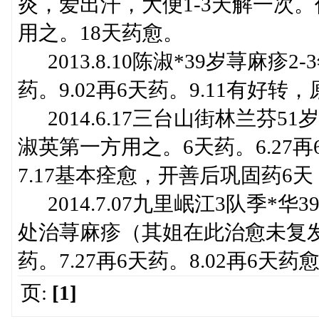
炎，爱出汗，大便1-3天解一次。仿200
用之。18天药愈。
2013.8.10陈淑*39岁荨麻疹2-
药。9.02再6天药。9.11有好
2014.6.17三台山街林兰芬51岁
淑英第一方用之。6天药。6.27再6
7.17基本痊愈，开善后巩固药6天
2014.7.07九里岷江3队季*华3
处治荨麻疹（其姐在此治愈未复发）6
药。7.27再6天药。8.02再6天药
页:
[1]