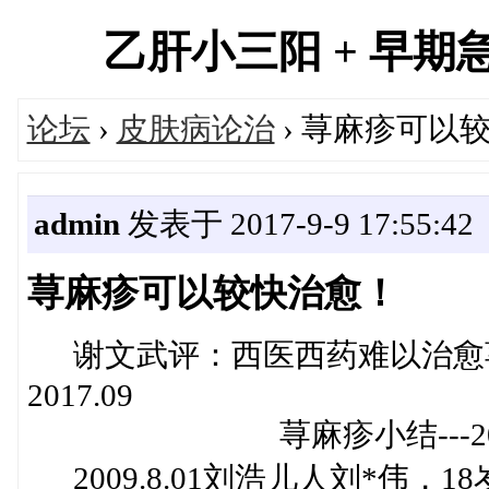
乙肝小三阳 + 早期急性
论坛
›
皮肤病论治
› 荨麻疹可以
admin
发表于 2017-9-9 17:55:42
荨麻疹可以较快治愈！
谢文武评：西医西药难以治愈
2017.09
荨麻疹小结---2014.
2009.8.01刘浩儿人刘*伟，