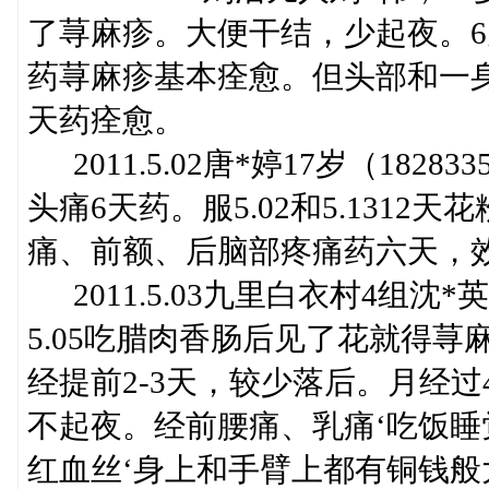
了荨麻疹。大便干结，少起夜。6天药。8
药荨麻疹基本痊愈。但头部和一身还
天药痊愈。
2011.5.02唐*婷17岁（182
头痛6天药。服5.02和5.1312
痛、前额、后脑部疼痛药六天，
2011.5.03九里白衣村4组沈*
5.05吃腊肉香肠后见了花就得
经提前2-3天，较少落后。月经过
不起夜。经前腰痛、乳痛‘吃饭
红血丝‘身上和手臂上都有铜钱