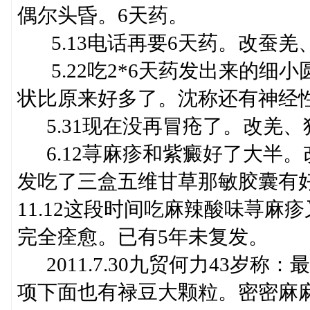
偶尔头昏。6天药。
5.13电话再要6天药。改蚕羌、独活
5.22吃2*6天药发出来的细
状比原来好多了。沈称还有神经性偏头
5.31现在没再冒疮了。改羌、独活.
6.12荨麻疹和紫癜好了大半。改方
发吃了三盒五维甘草那敏胶囊有
11.12这段时间吃麻辣酸味荨麻疹
完全痊愈。已有5年未复发。
2011.7.30九贸何力43岁
项下面也有禄豆大颗粒。密密麻麻的